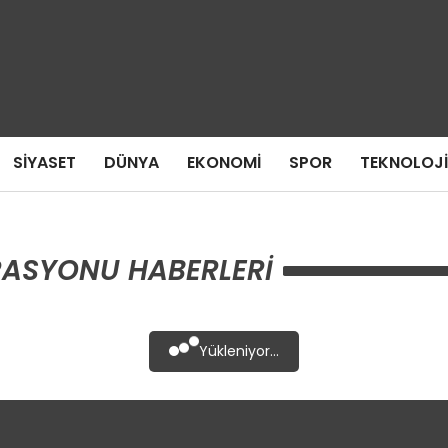
SIYASET
DÜNYA
EKONOMI
SPOR
TEKNOLOJI
RASYONU HABERLERI
Yükleniyor...