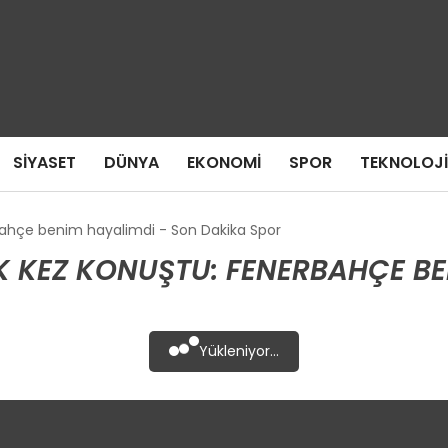
SIYASET
DÜNYA
EKONOMI
SPOR
TEKNOLOJI
rbahçe benim hayalimdi - Son Dakika Spor
K KEZ KONUŞTU: FENERBAHÇE BE
Yükleniyor...