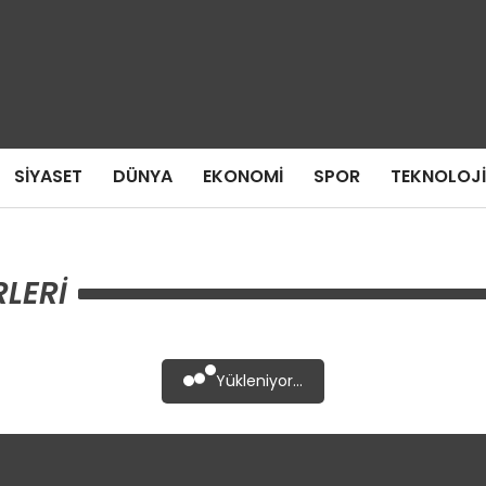
SIYASET
DÜNYA
EKONOMI
SPOR
TEKNOLOJI
RLERI
Yükleniyor...