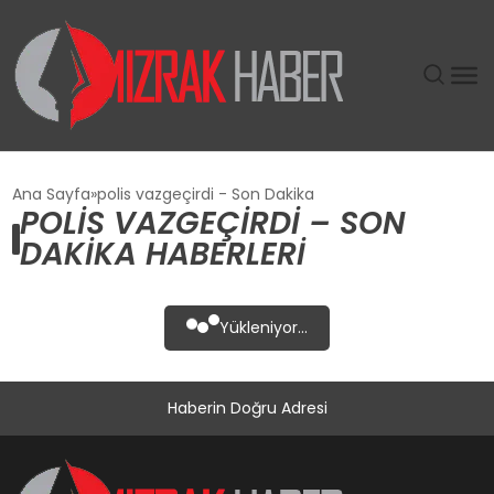
GÜNDEM
Ana Sayfa
polis vazgeçirdi - Son Dakika
POLIS VAZGEÇIRDI – SON
SIYASET
DAKIKA HABERLERI
DÜNYA
Yükleniyor...
EKONOMI
Haberin Doğru Adresi
SPOR
TEKNOLOJI