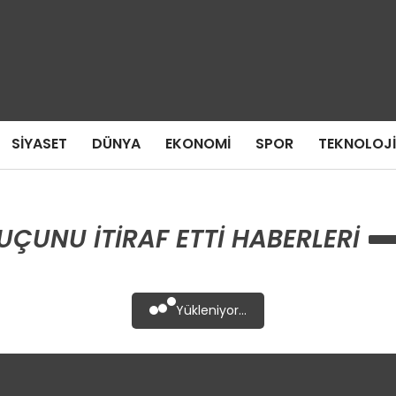
SIYASET
DÜNYA
EKONOMI
SPOR
TEKNOLOJI
ÇUNU ITIRAF ETTI HABERLERI
Yükleniyor...