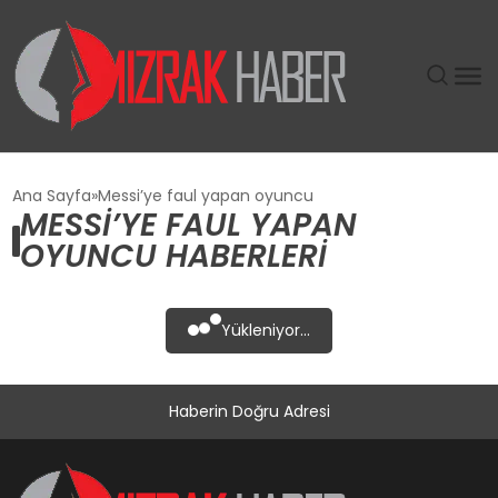
GÜNDEM
Ana Sayfa
Messi’ye faul yapan oyuncu
MESSI’YE FAUL YAPAN
SIYASET
OYUNCU HABERLERI
DÜNYA
Yükleniyor...
EKONOMI
Haberin Doğru Adresi
SPOR
TEKNOLOJI