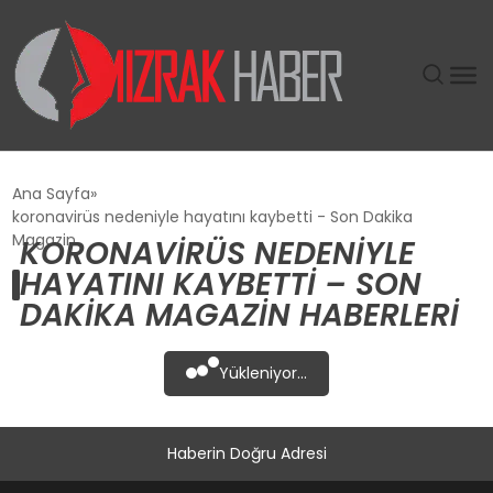
GÜNDEM
Ana Sayfa
koronavirüs nedeniyle hayatını kaybetti - Son Dakika
SIYASET
Magazin
KORONAVIRÜS NEDENIYLE
HAYATINI KAYBETTI – SON
DÜNYA
DAKIKA MAGAZIN HABERLERI
EKONOMI
Yükleniyor...
SPOR
Haberin Doğru Adresi
TEKNOLOJI