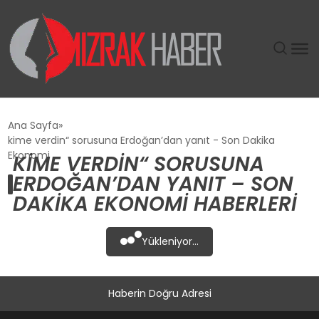
GÜNDEM
Ana Sayfa
kime verdin“ sorusuna Erdoğan’dan yanıt - Son Dakika
SIYASET
Ekonomi
KIME VERDIN“ SORUSUNA
ERDOĞAN’DAN YANIT – SON
DÜNYA
DAKIKA EKONOMI HABERLERI
EKONOMI
Yükleniyor...
SPOR
Haberin Doğru Adresi
TEKNOLOJI