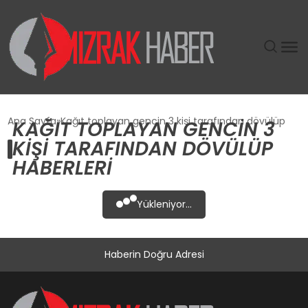
GÜNDEM
Ana Sayfa
Kağıt toplayan gencin 3 kişi tarafından dövülüp
KAĞIT TOPLAYAN GENCIN 3
KIŞI TARAFINDAN DÖVÜLÜP
SIYASET
HABERLERI
DÜNYA
Yükleniyor...
EKONOMI
Haberin Doğru Adresi
SPOR
TEKNOLOJI