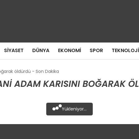
SIYASET
DÜNYA
EKONOMI
SPOR
TEKNOLOJI
oğarak öldürdü - Son Dakika
CANI ADAM KARISINI BOĞARAK Ö
Yükleniyor...