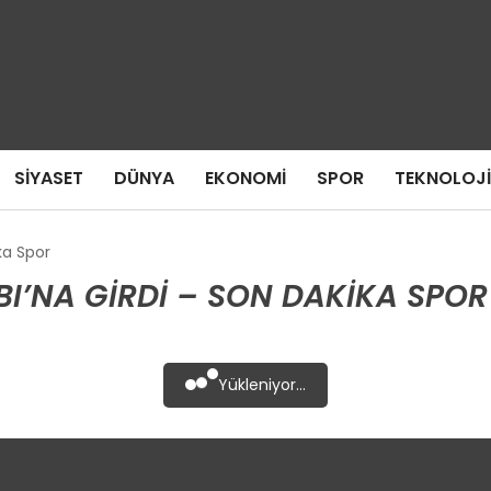
SIYASET
DÜNYA
EKONOMI
SPOR
TEKNOLOJI
ka Spor
I’NA GIRDI – SON DAKIKA SPOR
Yükleniyor...