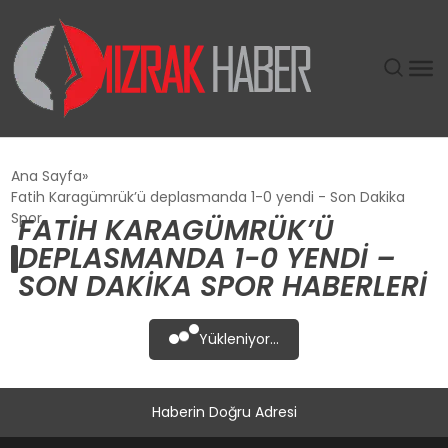
GÜNDEM
Ana Sayfa
Fatih Karagümrük’ü deplasmanda 1-0 yendi - Son Dakika
SIYASET
Spor
FATIH KARAGÜMRÜK’Ü
DEPLASMANDA 1-0 YENDI –
DÜNYA
SON DAKIKA SPOR HABERLERI
EKONOMI
Yükleniyor...
SPOR
Haberin Doğru Adresi
TEKNOLOJI