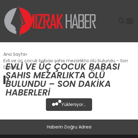
GÜNDEM
Ana Sayfa
Evli ve üç çocuk babası şahıs mezarlıkta ölü bulundu - Son
EVLI VE ÜÇ ÇOCUK BABASI
SIYASET
Dakika
ŞAHIS MEZARLIKTA ÖLÜ
BULUNDU – SON DAKIKA
DÜNYA
HABERLERI
EKONOMI
Yükleniyor...
SPOR
Haberin Doğru Adresi
TEKNOLOJI