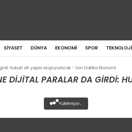
SIYASET
DÜNYA
EKONOMI
SPOR
TEKNOLOJI
irdi: Hukuki alt yapısı oluşturulacak - Son Dakika Ekonomi
 DIJITAL PARALAR DA GIRDI: H
Yükleniyor...