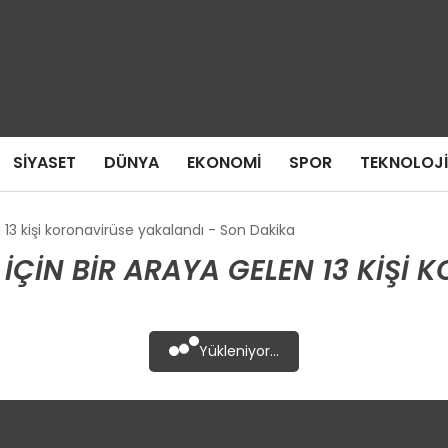
SIYASET
DÜNYA
EKONOMI
SPOR
TEKNOLOJI
13 kişi koronavirüse yakalandı - Son Dakika
ÇIN BIR ARAYA GELEN 13 KIŞI 
Yükleniyor...