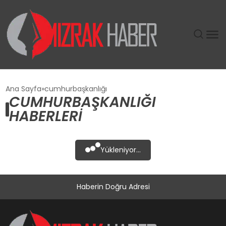
GÜNDEM
Ana Sayfa
cumhurbaşkanlığı
CUMHURBAŞKANLIĞI
SIYASET
HABERLERI
DÜNYA
Yükleniyor...
EKONOMI
Haberin Doğru Adresi
SPOR
TEKNOLOJI