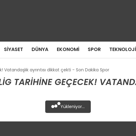
SIYASET
DÜNYA
EKONOMI
SPOR
TEKNOLOJI
 Vatandaşlık ayrıntısı dikkat çekti - Son Dakika Spor
LIG TARIHINE GEÇECEK! VATANDA
Yükleniyor...