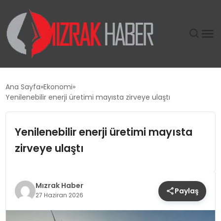
GÜNDEM
Ana Sayfa
Ekonomi
Yenilenebilir enerji üretimi mayısta zirveye ulaştı
SIYASET
Yenilenebilir enerji üretimi mayısta
DÜNYA
zirveye ulaştı
EKONOMI
SPOR
Mızrak Haber
Paylaş
27 Haziran 2026
TEKNOLOJI