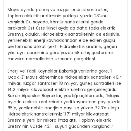
Mayıs ayında güneş ve rüzgar enerjisi santralleri,
toplam elektrik üretiminin yaklaşık yüzde 23’ünü
karşıladı. Bu sayede, kömür santrallerini geride
bırakarak üst üste ikinci ayda da daha fazla elektrik
üretmiş oldular. Hidroelektrik santrallerinin de etkisiyle,
yenilenebilir enerji kaynaklarından elde edilen güçlü
performans dikkat çekti. Hidroelektrik üretimi, geçen
yılın aynı dönemine göre yüzde 58 artış göstererek
mevsim normallerinin üzerinde gerçekleşti.
Enerji ve Tabii Kaynaklar Bakanlığı verilerine göre, 1
Ocak-31 Mayıs döneminde hidroelektrik santralleri 46,4
milyar, rüzgar santralleri 18 milyar, güneş santralleri ise
14,2 milyar kilovatsaat elektrik üretimi gerçekleştirdi.
Bakan Alparslan Bayraktar, yaptığı açıklamada, “Mayıs
ayında elektrik üretiminde yerli kaynakların payı yüzde
85’e, yenilenebilir enerjinin payı ise yüzde 72,3’e ulaştı.
Hidroelektrik santrallerimiz 11,71 milyar kilovatsaat
üretimle yeni bir rekora imza attı. Toplam elektrik
üretiminin yüzde 43,1’i suyun gücünden karşılandı.”