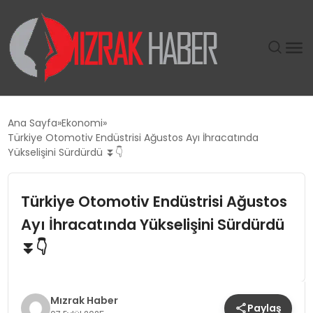
GÜNDEM
Ana Sayfa
Ekonomi
Türkiye Otomotiv Endüstrisi Ağustos Ayı İhracatında
SIYASET
Yükselişini Sürdürdü ⏬👇
DÜNYA
Türkiye Otomotiv Endüstrisi Ağustos
Ayı İhracatında Yükselişini Sürdürdü
EKONOMI
⏬👇
SPOR
TEKNOLOJI
Mızrak Haber
Paylaş