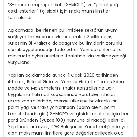
“3-monokloropropandiol” (3-MCPD) ve “glisidil yağ
asidi esterleri” (glisidol) için maksimum limitler
tanımlandı.
Açıklamada, belirlenen bu limitlere sektörün uyum
sağlayabilmesi amacıyla öngörülen 2 yıllık geçiş
süresinin 31 Aralık’ta dolacağı ve bu limitlerin zorunlu
olarak uygulanacağı ifade edildi. Yeni düzenleme ile
mevzuata aykırı ürünlerin ithalatına izin verilmeyeceği
vurgulandı.
Yapılan açıklamada ayrıca, 1 Ocak 2026 tarihinden
itibaren, Bitkisel Gıda ve Yem ile Gıda ile Temas Eden
Madde ve Malzemelerin İthalat Kontrollerine Dair
Uygulama Talimatı kapsamında yürütülen ithalat
resmi kontrollerinde, menşe ülkesine bakılmaksızın
palm yağı ve fraksiyonlarından (palm olein, palm
kernel stearin gibi) 3-MCPD ve glisidol analizleri için her
parti üründen (yüzde 100) numune alınacağı belirtildi.
Yapılacak analizler, TGK Bulaşanlar Yönetmeliği’nde yer
alan maksimum limitlere göre değerlendirilecek olup,