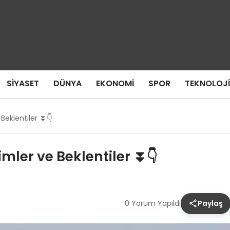
SIYASET
DÜNYA
EKONOMI
SPOR
TEKNOLOJI
 Beklentiler ⏬👇
imler ve Beklentiler ⏬👇
0 Yorum Yapıldı
Paylaş