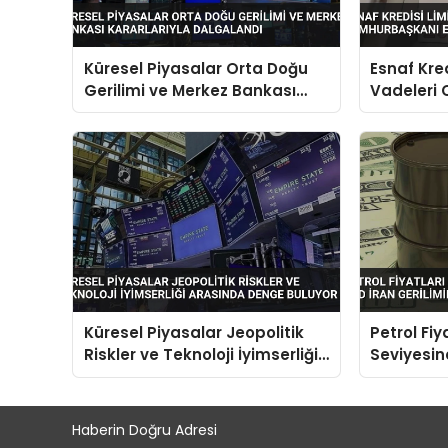
Küresel Piyasalar Orta Doğu
Esnaf Kred
Gerilimi ve Merkez Bankası
Vadeleri
Kararlarıyla Dalgalandı
Erdoğan’ın
Küresel Piyasalar Jeopolitik
Petrol Fiy
Riskler ve Teknoloji İyimserliği
Seviyesin
Arasında Denge Buluyor
Gerilimini
Haberin Doğru Adresi