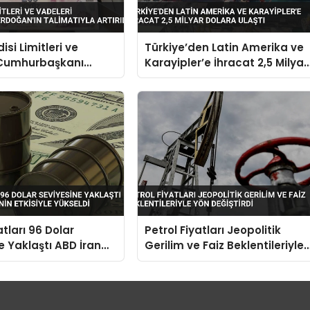
isi Limitleri ve
Türkiye’den Latin Amerika ve
 Cumhurbaşkanı
Karayipler’e İhracat 2,5 Milyar
 Talimatıyla Artırıldı
Dolara Ulaştı
atları 96 Dolar
Petrol Fiyatları Jeopolitik
e Yaklaştı ABD İran
Gerilim ve Faiz Beklentileriyle
n Etkisiyle Yükseldi
Yön Değiştirdi