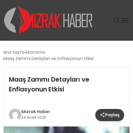
GÜNDEM
Ana Sayfa
Ekonomi
Maaş Zammı Detayları ve Enflasyonun Etkisi
SIYASET
Maaş Zammı Detayları ve
DÜNYA
Enflasyonun Etkisi
EKONOMI
SPOR
Mızrak Haber
Paylaş
24 Aralık 2025
TEKNOLOJI