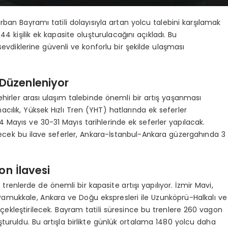
rban Bayramı tatili dolayısıyla artan yolcu talebini karşılamak
4 kişilik ek kapasite oluşturulacağını açıkladı. Bu
vdiklerine güvenli ve konforlu bir şekilde ulaşması
 Düzenleniyor
ehirler arası ulaşım talebinde önemli bir artış yaşanması
cılık, Yüksek Hızlı Tren (YHT) hatlarında ek seferler
Mayıs ve 30-31 Mayıs tarihlerinde ek seferler yapılacak.
lecek bu ilave seferler, Ankara-İstanbul-Ankara güzergahında 3
on İlavesi
 trenlerde de önemli bir kapasite artışı yapılıyor. İzmir Mavi,
 Pamukkale, Ankara ve Doğu ekspresleri ile Uzunköprü-Halkalı ve
rçekleştirilecek. Bayram tatili süresince bu trenlere 260 vagon
uşturuldu. Bu artışla birlikte günlük ortalama 1480 yolcu daha