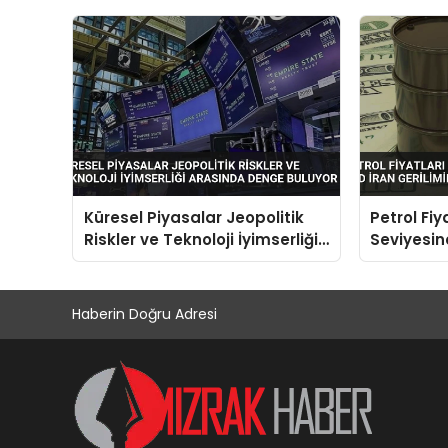
Küresel Piyasalar Jeopolitik
Petrol Fiy
Riskler ve Teknoloji İyimserliği
Seviyesin
Arasında Denge Buluyor
Gerilimini
Haberin Doğru Adresi