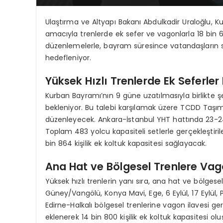
Ulaştırma ve Altyapı Bakanı Abdulkadir Uraloğlu, Ku
amacıyla trenlerde ek sefer ve vagonlarla 18 bin 64
düzenlemelerle, bayram süresince vatandaşların se
hedefleniyor.
Yüksek Hızlı Trenlerde Ek Seferler
Kurban Bayramı’nın 9 güne uzatılmasıyla birlikte ş
bekleniyor. Bu talebi karşılamak üzere TCDD Taşıma
düzenleyecek. Ankara-İstanbul YHT hattında 23-24 
Toplam 483 yolcu kapasiteli setlerle gerçekleştiri
bin 864 kişilik ek koltuk kapasitesi sağlayacak.
Ana Hat ve Bölgesel Trenlere Vag
Yüksek hızlı trenlerin yanı sıra, ana hat ve bölgesel
Güney/Vangölü, Konya Mavi, Ege, 6 Eylül, 17 Eylül,
Edirne-Halkalı bölgesel trenlerine vagon ilavesi ge
eklenerek 14 bin 800 kişilik ek koltuk kapasitesi ol