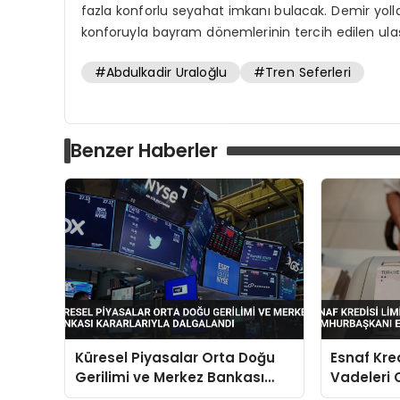
fazla konforlu seyahat imkanı bulacak. Demir yoll
konforuyla bayram dönemlerinin tercih edilen ul
#Abdulkadir Uraloğlu
#Tren Seferleri
Benzer Haberler
Küresel Piyasalar Orta Doğu
Esnaf Kred
Gerilimi ve Merkez Bankası
Vadeleri
Kararlarıyla Dalgalandı
Erdoğan’ın