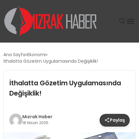
GÜNDEM
Ana Sayfa
Ekonomi
İthalatta Gözetim Uygulamasında Değişiklik!
SIYASET
İthalatta Gözetim Uygulamasında
DÜNYA
Değişiklik!
EKONOMI
SPOR
Mızrak Haber
Paylaş
18 Nisan 2025
TEKNOLOJI