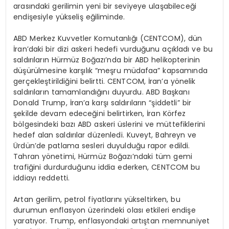
arasındaki gerilimin yeni bir seviyeye ulaşabileceği
endişesiyle yükseliş eğiliminde.
ABD Merkez Kuvvetler Komutanlığı (CENTCOM), dün
İran’daki bir dizi askeri hedefi vurduğunu açıkladı ve bu
saldırıların Hürmüz Boğazı’nda bir ABD helikopterinin
düşürülmesine karşılık “meşru müdafaa” kapsamında
gerçekleştirildiğini belirtti. CENTCOM, İran’a yönelik
saldırıların tamamlandığını duyurdu. ABD Başkanı
Donald Trump, İran’a karşı saldırıların “şiddetli” bir
şekilde devam edeceğini belirtirken, İran Körfez
bölgesindeki bazı ABD askeri üslerini ve müttefiklerini
hedef alan saldırılar düzenledi. Kuveyt, Bahreyn ve
Ürdün’de patlama sesleri duyulduğu rapor edildi.
Tahran yönetimi, Hürmüz Boğazı’ndaki tüm gemi
trafiğini durdurduğunu iddia ederken, CENTCOM bu
iddiayı reddetti.
Artan gerilim, petrol fiyatlarını yükseltirken, bu
durumun enflasyon üzerindeki olası etkileri endişe
yaratıyor. Trump, enflasyondaki artıştan memnuniyet