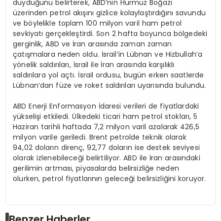
duyduğunu belirterek, ABD’nin Hürmüz Boğazı
üzerinden petrol akışını gizlice kolaylaştırdığını savundu
ve böylelikle toplam 100 milyon varil ham petrol
sevkiyatı gerçekleştirdi. Son 2 hafta boyunca bölgedeki
gerginlik, ABD ve İran arasında zaman zaman
çatışmalara neden oldu. İsrail’in Lübnan ve Hizbullah’a
yönelik saldırıları, İsrail ile İran arasında karşılıklı
saldırılara yol açtı. İsrail ordusu, bugün erken saatlerde
Lübnan’dan füze ve roket saldırıları uyarısında bulundu.
ABD Enerji Enformasyon İdaresi verileri de fiyatlardaki
yükselişi etkiledi. Ülkedeki ticari ham petrol stokları, 5
Haziran tarihli haftada 7,2 milyon varil azalarak 426,5
milyon varile geriledi. Brent petrolde teknik olarak
94,02 doların direnç, 92,77 doların ise destek seviyesi
olarak izlenebileceği belirtiliyor. ABD ile İran arasındaki
gerilimin artması, piyasalarda belirsizliğe neden
olurken, petrol fiyatlarının geleceği belirsizliğini koruyor.
Benzer Haberler