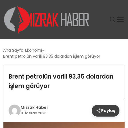
GÜNDEM
Ana Sayfa
Ekonomi
Brent petrolün varili 93,35 dolardan işlem görüyor
SIYASET
Brent petrolün varili 93,35 dolardan
DÜNYA
işlem görüyor
EKONOMI
SPOR
Mızrak Haber
Paylaş
11 Haziran 2026
TEKNOLOJI