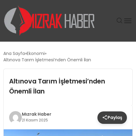
GÜNDEM
Ana Sayfa
Ekonomi
Altınova Tarım İşletmesi’nden Önemli İlan
SIYASET
Altınova Tarım İşletmesi’nden
DÜNYA
Önemli İlan
EKONOMI
SPOR
Mızrak Haber
Paylaş
21 Kasım 2025
TEKNOLOJI