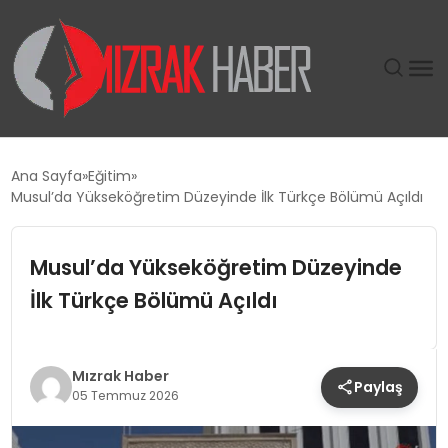
GÜNDEM
Ana Sayfa
Eğitim
Musul’da Yükseköğretim Düzeyinde İlk Türkçe Bölümü Açıldı
SIYASET
Musul’da Yükseköğretim Düzeyinde
DÜNYA
İlk Türkçe Bölümü Açıldı
EKONOMI
SPOR
Mızrak Haber
Paylaş
05 Temmuz 2026
TEKNOLOJI