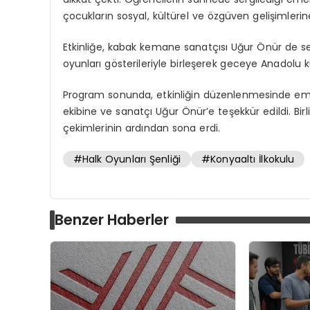
çocukların sosyal, kültürel ve özgüven gelişimlerine 
Etkinliğe, kabak kemane sanatçısı Uğur Önür de sesl
oyunları gösterileriyle birleşerek geceye Anadolu kü
Program sonunda, etkinliğin düzenlenmesinde eme
ekibine ve sanatçı Uğur Önür’e teşekkür edildi. Birl
çekimlerinin ardından sona erdi.
#Halk Oyunları Şenliği
#Konyaaltı İlkokulu
Benzer Haberler