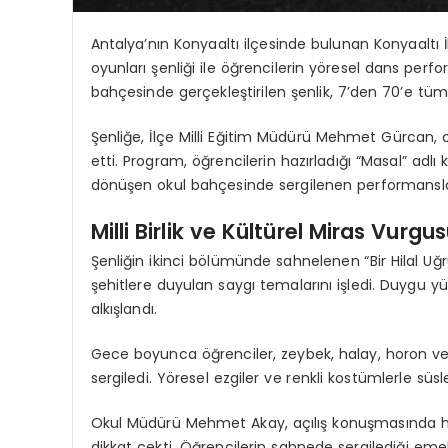
Antalya’nın Konyaaltı ilçesinde bulunan Konyaaltı İ
oyunları şenliği ile öğrencilerin yöresel dans perfor
bahçesinde gerçekleştirilen şenlik, 7’den 70’e tüm
Şenliğe, İlçe Milli Eğitim Müdürü Mehmet Gürcan, oku
etti. Program, öğrencilerin hazırladığı “Masal” adlı
dönüşen okul bahçesinde sergilenen performanslar, 
Milli Birlik ve Kültürel Miras Vurgu
Şenliğin ikinci bölümünde sahnelenen “Bir Hilal Uğru
şehitlere duyulan saygı temalarını işledi. Duygu yü
alkışlandı.
Gece boyunca öğrenciler, zeybek, halay, horon ve b
sergiledi. Yöresel ezgiler ve renkli kostümlerle süsl
Okul Müdürü Mehmet Akay, açılış konuşmasında ha
dikkat çekti. Öğrencilerin sahnede sergilediği emek