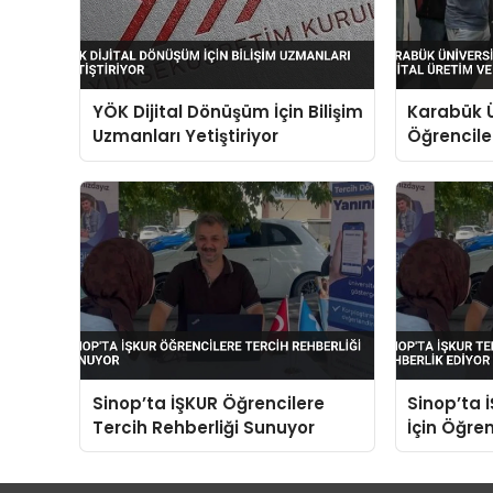
YÖK Dijital Dönüşüm İçin Bilişim
Karabük Ü
Uzmanları Yetiştiriyor
Öğrenciler
Yapay Zek
Sinop’ta İŞKUR Öğrencilere
Sinop’ta 
Tercih Rehberliği Sunuyor
İçin Öğre
Ediyor