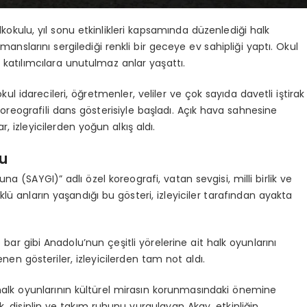
lkokulu, yıl sonu etkinlikleri kapsamında düzenlediği halk
manslarını sergilediği renkli bir geceye ev sahipliği yaptı. Okul
 katılımcılara unutulmaz anlar yaşattı.
l idarecileri, öğretmenler, veliler ve çok sayıda davetli iştirak
 koreografili dans gösterisiyle başladı. Açık hava sahnesine
izleyicilerden yoğun alkış aldı.
su
na (SAYGI)” adlı özel koreografi, vatan sevgisi, milli birlik ve
klü anların yaşandığı bu gösteri, izleyiciler tarafından ayakta
ar gibi Anadolu’nun çeşitli yörelerine ait halk oyunlarını
enen gösteriler, izleyicilerden tam not aldı.
lk oyunlarının kültürel mirasın korunmasındaki önemine
, disiplin ve takım ruhunu vurgulayan Akay, etkinliğin