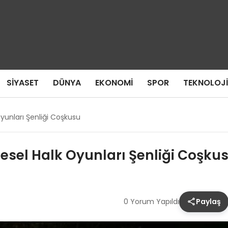
SIYASET
DÜNYA
EKONOMI
SPOR
TEKNOLOJI
Oyunları Şenliği Coşkusu
esel Halk Oyunları Şenliği Coşku
0 Yorum Yapıldı
Paylaş