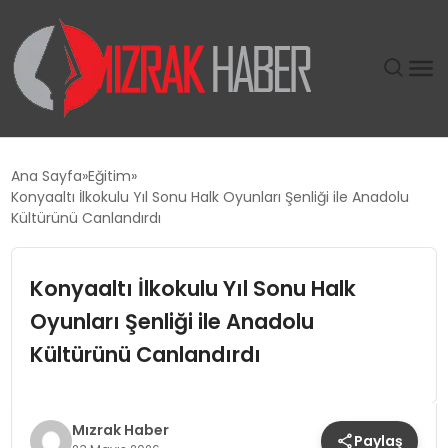
GÜNDEM
Ana Sayfa
Eğitim
Konyaaltı İlkokulu Yıl Sonu Halk Oyunları Şenliği ile Anadolu
SIYASET
Kültürünü Canlandırdı
DÜNYA
Konyaaltı İlkokulu Yıl Sonu Halk
Oyunları Şenliği ile Anadolu
EKONOMI
Kültürünü Canlandırdı
SPOR
TEKNOLOJI
Mızrak Haber
Paylaş