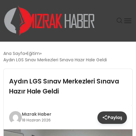
GÜNDEM
Ana Sayfa
Eğitim
Aydın LGS Sınav Merkezleri Sınava Hazır Hale Geldi
SIYASET
Aydın LGS Sınav Merkezleri Sınava
DÜNYA
Hazır Hale Geldi
EKONOMI
SPOR
Mızrak Haber
Paylaş
18 Haziran 2026
TEKNOLOJI