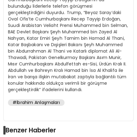
bulunduğu liderlerle telefon görüşmesi
gerçekleştirdiğini duyurdu. Trump, “Beyaz Saray’daki
Oval Ofis’te Cumhurbaşkanı Recep Tayyip Erdoğan,
Suudi Arabistan Veliaht Prensi Muhammed bin Selman,
BAE Devlet Başkanı Şeyh Muhammed bin Zayed Al
Nahyan, Katar Emiri Şeyh Tamim bin Hamad Al Thani,
Katar Başbakanı ve Dışişleri Bakanı Şeyh Muhammed
bin Abdurrahman Al Thani ve Katarlı diplomat Ali Al-
Thawadi, Pakistan Genelkurmay Başkanı Asım Munir,
Mısır Cumhurbaşkanı Abdulfettah es-Sisi, Ürdün Kralı II.
Abdullah ve Bahreyn Kralı Hamad bin İsa Al Khalifa ile
İran ve barışa ilişkin mutabakat zaptıyla bağlantılı tüm
konular hakkında oldukça verimli bir görüşme
gerçekleştirdik” ifadelerini kullandı.
#İbrahim Anlaşmaları
Benzer Haberler