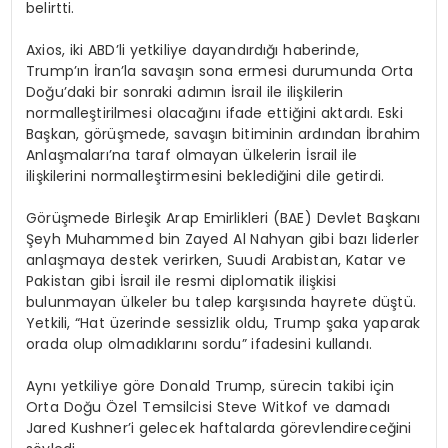
belirtti.
Axios, iki ABD’li yetkiliye dayandırdığı haberinde,
Trump’ın İran’la savaşın sona ermesi durumunda Orta
Doğu’daki bir sonraki adımın İsrail ile ilişkilerin
normalleştirilmesi olacağını ifade ettiğini aktardı. Eski
Başkan, görüşmede, savaşın bitiminin ardından İbrahim
Anlaşmaları’na taraf olmayan ülkelerin İsrail ile
ilişkilerini normalleştirmesini beklediğini dile getirdi.
Görüşmede Birleşik Arap Emirlikleri (BAE) Devlet Başkanı
Şeyh Muhammed bin Zayed Al Nahyan gibi bazı liderler
anlaşmaya destek verirken, Suudi Arabistan, Katar ve
Pakistan gibi İsrail ile resmi diplomatik ilişkisi
bulunmayan ülkeler bu talep karşısında hayrete düştü.
Yetkili, “Hat üzerinde sessizlik oldu, Trump şaka yaparak
orada olup olmadıklarını sordu” ifadesini kullandı.
Aynı yetkiliye göre Donald Trump, sürecin takibi için
Orta Doğu Özel Temsilcisi Steve Witkof ve damadı
Jared Kushner’i gelecek haftalarda görevlendireceğini