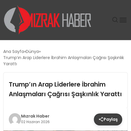
GÜNDEM
Ana Sayfa
Dünya
Trump’ın Arap Liderlere İbrahim Anlaşmaları Çağrısı Şaşkınlık
SIYASET
Yarattı
DÜNYA
Trump’ın Arap Liderlere İbrahim
Anlaşmaları Çağrısı Şaşkınlık Yarattı
EKONOMI
SPOR
Mızrak Haber
Paylaş
02 Haziran 2026
TEKNOLOJI