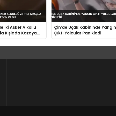
de İki Asker Alkollü
Çin’de Uçak Kabininde Yangı
açla Kışlada Kazaya
Çıktı Yolcular Panikledi
du