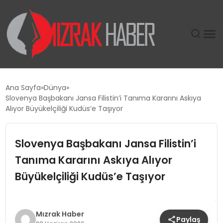
GÜNDEM
Ana Sayfa
Dünya
Slovenya Başbakanı Jansa Filistin’i Tanıma Kararını Askıya
SIYASET
Alıyor Büyükelçiliği Kudüs’e Taşıyor
DÜNYA
Slovenya Başbakanı Jansa Filistin’i
Tanıma Kararını Askıya Alıyor
EKONOMI
Büyükelçiliği Kudüs’e Taşıyor
SPOR
TEKNOLOJI
Mızrak Haber
Paylaş