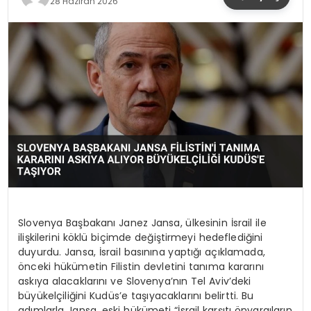
28 Haziran 2026
YAŞAM
Slovenya Başbakanı Janez Jansa, ülkesinin İsrail ile
ilişkilerini köklü biçimde değiştirmeyi hedeflediğini
duyurdu. Jansa, İsrail basınına yaptığı açıklamada,
önceki hükümetin Filistin devletini tanıma kararını
askıya alacaklarını ve Slovenya’nın Tel Aviv’deki
büyükelçiliğini Kudüs’e taşıyacaklarını belirtti. Bu
adımlarla Jansa, eski hükümeti “İsrail karşıtı önyargıların