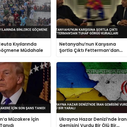
euta Kıyılarında
Netanyahu’nun Karşısına
 Göçmene Müdahale
Şortla Çıktı Fetterman’dan
Tuhaf Görgü Kuralları
n’a Müzakere İçin
Ukrayna Hazar Denizi’nde İran
Tanıdı
Gemisini Vurdu Bir Ölü Bir