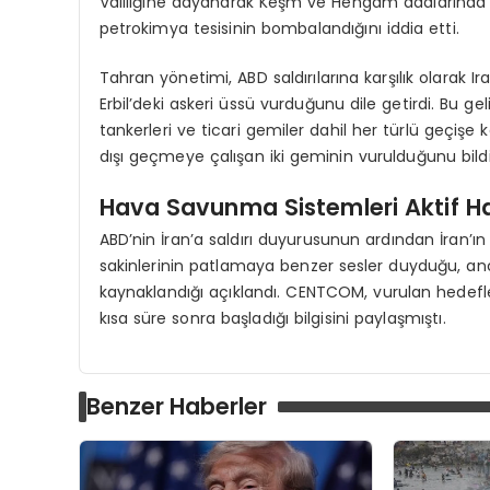
Valiliğine dayanarak Keşm ve Hengam adalarında p
petrokimya tesisinin bombalandığını iddia etti.
Tahran yönetimi, ABD saldırılarına karşılık olarak Ira
Erbil’deki askeri üssü vurduğunu dile getirdi. Bu g
tankerleri ve ticari gemiler dahil her türlü geçişe
dışı geçmeye çalışan iki geminin vurulduğunu bildi
Hava Savunma Sistemleri Aktif Hal
ABD’nin İran’a saldırı duyurusunun ardından İran’ı
sakinlerinin patlamaya benzer sesler duyduğu, an
kaynaklandığı açıklandı. CENTCOM, vurulan hedefler
kısa süre sonra başladığı bilgisini paylaşmıştı.
Benzer Haberler