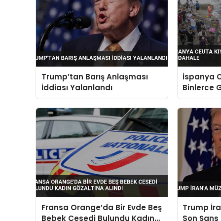
Trump’tan Barış Anlaşması
İspanya C
İddiası Yalanlandı
Binlerce
Fransa Orange’da Bir Evde Beş
Trump İra
Bebek Cesedi Bulundu Kadın
Son Şans 