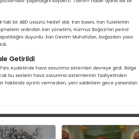
atlamalar yaşandığını kaydetti. Tasnim haber ajansı ise bir
k’taki bir ABD üssünü hedef aldı. İran basını, İran füzelerinin
elişmelerin ardından İran yönetimi, Hürmüz Boğazı’nın petrol
 kapatıldığını duyurdu. İran Devrim Muhafızları, boğazdan yasa
rdi.
e Getirildi
n Fars eyaletinde hava savunma sistemleri devreye girdi. Bölge
cak bu seslerin hava savunma sistemlerinin faaliyetinden
 hakkında ayrıntı vermezken, yeni saldırıların gece yarısından