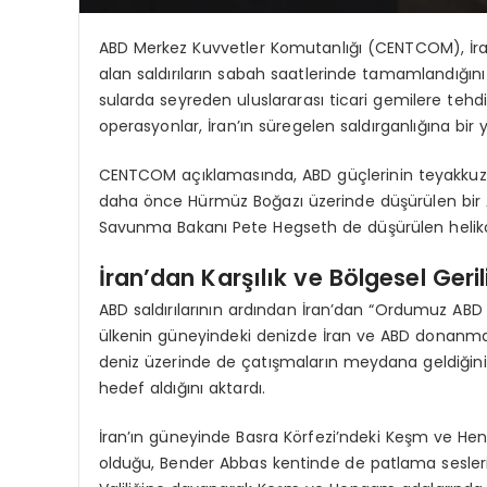
ABD Merkez Kuvvetler Komutanlığı (CENTCOM), İran
alan saldırıların sabah saatlerinde tamamlandığın
sularda seyreden uluslararası ticari gemilere tehdit
operasyonlar, İran’ın süregelen saldırganlığına bir y
CENTCOM açıklamasında, ABD güçlerinin teyakkuz
daha önce Hürmüz Boğazı üzerinde düşürülen bir Apa
Savunma Bakanı Pete Hegseth de düşürülen helikopte
İran’dan Karşılık ve Bölgesel Geri
ABD saldırılarının ardından İran’dan “Ordumuz ABD sa
ülkenin güneyindeki denizde İran ve ABD donanmala
deniz üzerinde de çatışmaların meydana geldiğini
hedef aldığını aktardı.
İran’ın güneyinde Basra Körfezi’ndeki Keşm ve Heng
olduğu, Bender Abbas kentinde de patlama seslerin