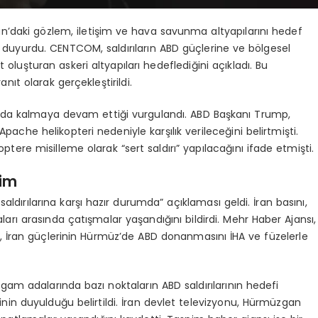
’daki gözlem, iletişim ve hava savunma altyapılarını hedef
ı duyurdu. CENTCOM, saldırıların ABD güçlerine ve bölgesel
 oluşturan askeri altyapıları hedeflediğini açıkladı. Bu
anıt olarak gerçekleştirildi.
da kalmaya devam ettiği vurgulandı. ABD Başkanı Trump,
che helikopteri nedeniyle karşılık verileceğini belirtmişti.
re misilleme olarak “sert saldırı” yapılacağını ifade etmişti.
lim
ldırılarına karşı hazır durumda” açıklaması geldi. İran basını,
rı arasında çatışmalar yaşandığını bildirdi. Mehr Haber Ajansı,
, İran güçlerinin Hürmüz’de ABD donanmasını İHA ve füzelerle
am adalarında bazı noktaların ABD saldırılarının hedefi
in duyulduğu belirtildi. İran devlet televizyonu, Hürmüzgan