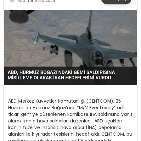
01 Temmuz 2026
YAŞAM
ABD Merkez Kuvvetler Komutanlığı (CENTCOM), 25
Haziran’da Hürmüz Boğazı’nda “M/V Ever Lovely” adlı
ticari gemiye düzenlenen kamikaze İHA saldırısına yanıt
olarak İran’a hava saldırıları düzenledi. ABD uçakları,
İran’ın füze ve insansız hava aracı (İHA) depolama
alanları ile kıyı radar tesislerini hedef aldı. CENTCOM, bu
misillemenin uluslararası ticaret koridorundaki