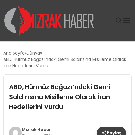
GÜNDEM
Ana Sayfa
Dünya
ABD, Hürmüz Boğazı’ndaki Gemi Saldırısına Misilleme Olarak
SIYASET
İran Hedeflerini Vurdu
DÜNYA
ABD, Hürmüz Boğazı’ndaki Gemi
Saldırısına Misilleme Olarak İran
EKONOMI
Hedeflerini Vurdu
SPOR
TEKNOLOJI
Mızrak Haber
Paylaş